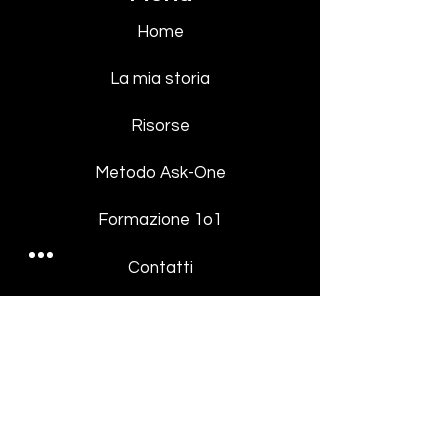
Home
La mia storia
Risorse
Metodo Ask-One
Formazione 1o1
Contatti
Login
Virginia Ascone non è una consulente per
gli investimenti registrata o un broker di
intermediazione.